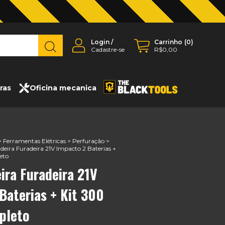
Login
/
Carrinho
(
0
)
Cadastre-se
R$0,00
ras
Oficina mecanica
>
Ferramentas Elétricas
>
Perfuração
>
deira Furadeira 21V Impacto 2 Baterias +
eto
ira Furadeira 21V
Baterias + Kit 300
pleto