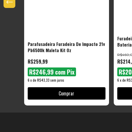
acto 2
Furadei
Parafusadeira Furadeira De Impacto 21v
Jogo De
Bateria
Pb6500k Maleta Kit Oz
he
Soquete
R$460,0
R$259,99
R$214
R$246,99
com
Pix
R$20
6
x
de
R$43,33
sem juros
6
x
de
R$3