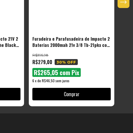
cto 21V 2
Furadeira e Parafusadeira de Impacto 2
Furad
The Black
Baterias 2000mah 21v 3/8 Tb-21pkx com
12V L
Maleta E Acessórios - The Black Tools
R$395,98
R$169
R$279,00
R$10
30
% OFF
R$265,05
com
Pix
R$
6
x
de
R$46,50
sem juros
6
x
de