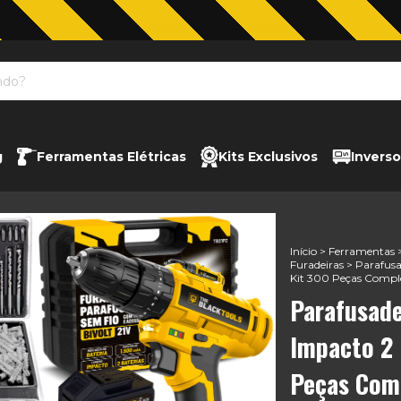
Jardinagem com The Black Tools
g
Ferramentas Elétricas
Kits Exclusivos
Inverso
Início
>
Ferramentas
Furadeiras
>
Parafusa
Kit 300 Peças Compl
Parafusade
Impacto 2 
Peças Com