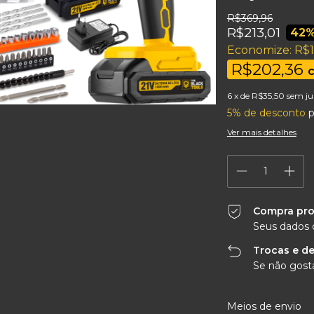
R$369,96
R$213,01
42
%
Economize:
R$1
R$202,36
6
x de
R$35,50
sem ju
5% de desconto
p
Ver mais detalhes
Compra pro
Seus dados 
Trocas e d
Se não gosta
Entregas para o CEP:
Meios de envio