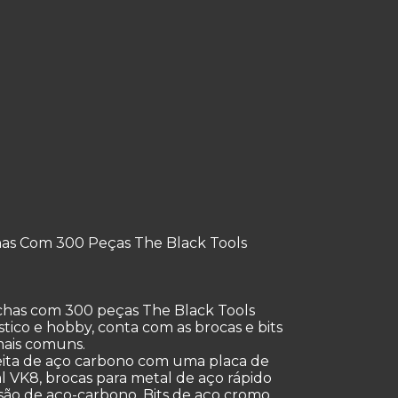
has Com 300 Peças The Black Tools
uchas com 300 peças The Black Tools
tico e hobby, conta com as brocas e bits
ais comuns.
feita de aço carbono com uma placa de
l VK8, brocas para metal de aço rápido
 são de aço-carbono. Bits de aço cromo