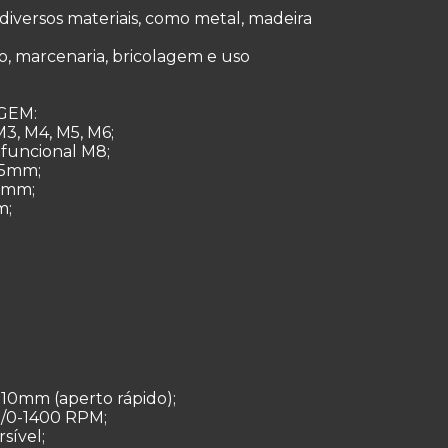
diversos materiais, como metal, madeira
ão, marcenaria, bricolagem e uso
GEM:
M3, M4, M5, M6;
ifuncional M8;
65mm;
30mm;
m;
 10mm (aperto rápido);
0/0-1400 RPM;
sível;