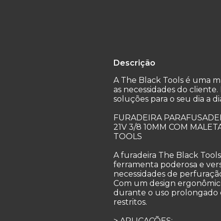
Descrição
A The Black Tools é uma 
as necessidades do cliente.
soluções para o seu dia a d
FURADEIRA PARAFUSADEI
21V 3/8 10MM COM MALETA
TOOLS
A furadeira The Black Tool
ferramenta poderosa e vers
necessidades de perfuração
Com um design ergonômico
durante o uso prolongado e
restritos.
> APLICAÇÕES: