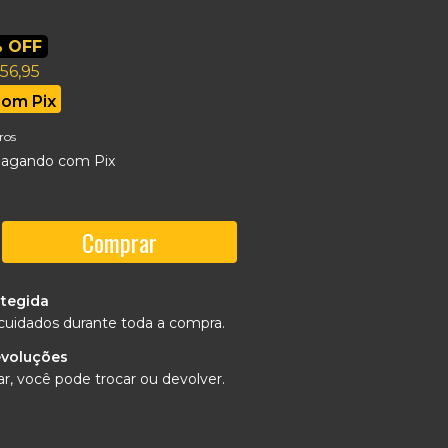
 OFF
56,95
com
Pix
ros
agando com Pix
tegida
cuidados durante toda a compra.
evoluções
r, você pode trocar ou devolver.
Alterar CEP