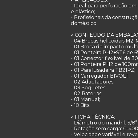
- Ideal para perfuração em 
e plástico;
- Profissionais da construç
doméstico.
> CONTEÚDO DA EMBALA
- 04 Brocas helicoidais M2, 
- 01 Broca de impacto mult
- 01 Ponteira PH2+ST6 de 
- 01 Conector flexível de 
- 01 Ponteira PH2 de 100m
- 01 Parafusadeira TB21PZ;
- 01 Carregador BIVOLT;
- 02 Adaptadores;
- 09 Soquetes;
- 02 Baterias;
- 01 Manual;
- 10 Bits.
> FICHA TÉCNICA:
- Diâmetro do mandril: 3/8”
- Rotação sem carga: 0-40
- Velocidade variável e rever