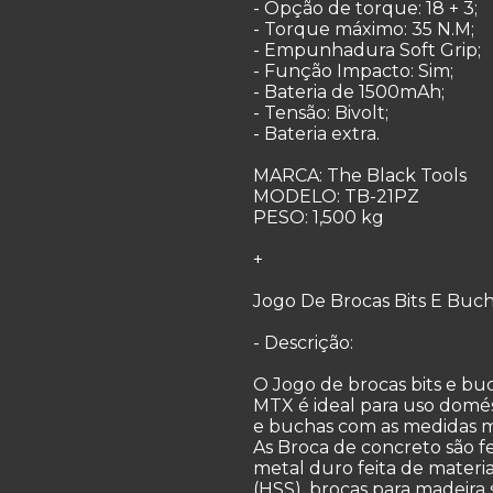
- Opção de torque: 18 + 3;
- Torque máximo: 35 N.M;
- Empunhadura Soft Grip;
- Função Impacto: Sim;
- Bateria de 1500mAh;
- Tensão: Bivolt;
- Bateria extra.
MARCA: The Black Tools
MODELO: TB-21PZ
PESO: 1,500 kg
+
Jogo De Brocas Bits E Buc
- Descrição:
O Jogo de brocas bits e b
MTX é ideal para uso domés
e buchas com as medidas m
As Broca de concreto são 
metal duro feita de materia
(HSS), brocas para madeira