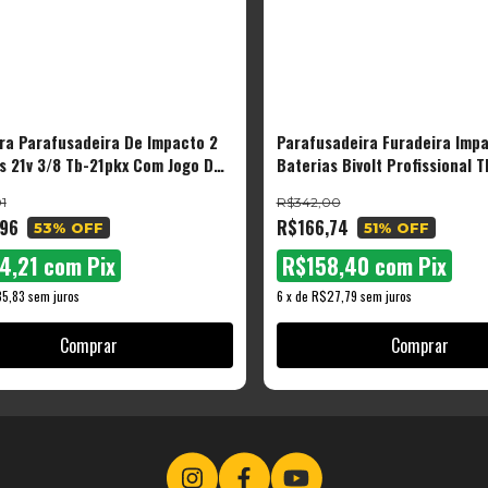
ra Parafusadeira De Impacto 2
Parafusadeira Furadeira Impa
s 21v 3/8 Tb-21pkx Com Jogo De
Baterias Bivolt Profissional 
s 40 Peças The Black Tools
Tools
1
R$342,00
,96
R$166,74
53
% OFF
51
% OFF
4,21
com
Pix
R$158,40
com
Pix
5,83
sem juros
6
x
de
R$27,79
sem juros