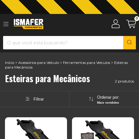
Jardinagem com The Black Tools
0
Início
>
Acessórios para Veículo
>
Ferramentas para Veículos
>
Esteiras
para Mecânicos
Esteiras para Mecânicos
2 produtos
Ordenar por:
Filtrar
Mais vendidos