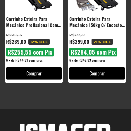
Carrinho Esteira Para
Carrinho Esteira Para
Mecânico Profissional Com
Mecânico 150kg C/ Encosto
Encosto The Black Tools
Bte2000 E Jogo De Soquetes
R$306,16
R$377,77
Catraca 40 Peças The Black
R$269,00
R$299,00
12
% OFF
21
% OFF
Tools
R$255,55
com
Pix
R$284,05
com
Pix
6
x
de
R$44,83
sem juros
6
x
de
R$49,83
sem juros