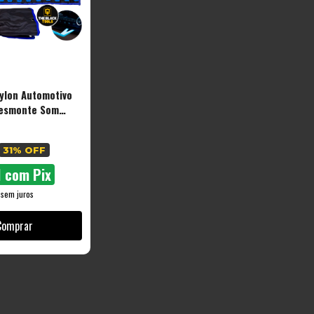
ylon Automotivo
esmonte Som
31
% OFF
1
com
Pix
sem juros