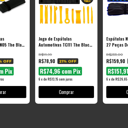
las
Jogo de Espátulas
Espátulas N
N05 The Black
Automotivas TCI11 The Black
27 Peças D
s em Nylon
Tools – 11 Peças em Nylon
Forro Porta
R$99,99
R$233,00
com Estojo
R$78,90
R$159,90
% OFF
21
% OFF
m
Pix
R$74,96
com
Pix
R$151,9
ros
6
x
de
R$13,15
sem juros
6
x
de
R$26,65