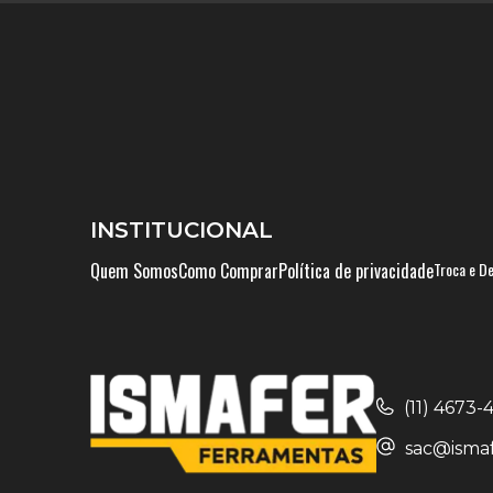
INSTITUCIONAL
Quem Somos
Como Comprar
Política de privacidade
Troca e D
(11) 4673
sac@ismaf