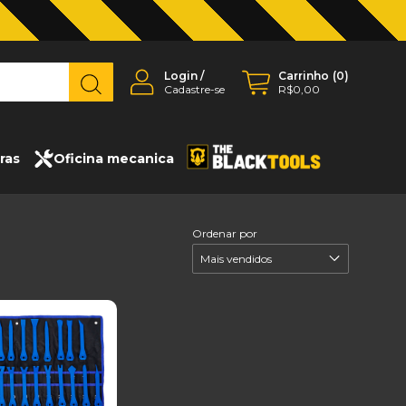
Login
/
Carrinho
(
0
)
Cadastre-se
R$0,00
ras
Oficina mecanica
Ordenar por