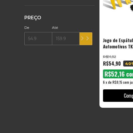
PREÇO
De
Até
Jogo de Espátu
Automotivas TK
Tools – 5 Peça
R$91,32
com Estojo
R$54,90
40
R$52,16
co
6
x
de
R$9,15
sem ju