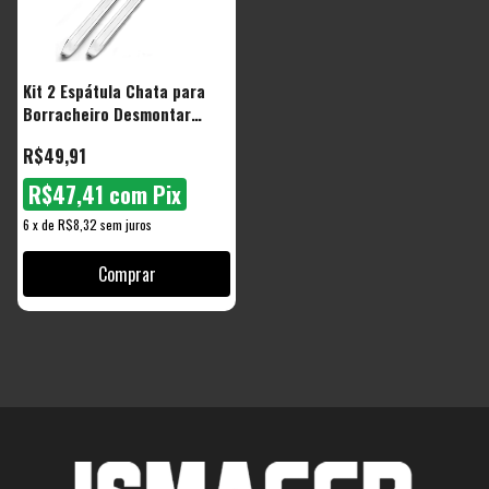
Kit 2 Espátula Chata para
Borracheiro Desmontar
Pneus 30cm Teb300 The
R$49,91
Black Tools
R$47,41
com
Pix
6
x
de
R$8,32
sem juros